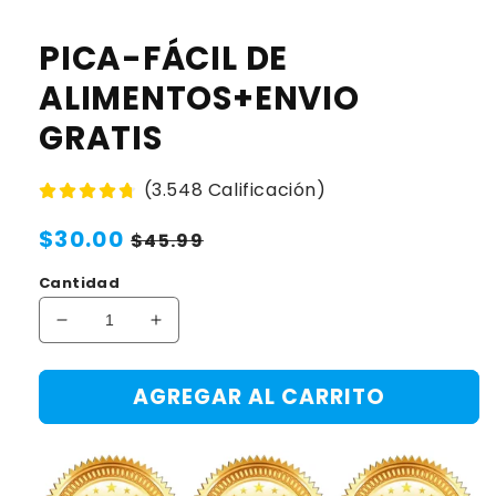
PICA-FÁCIL DE
ALIMENTOS+ENVIO
GRATIS
(3.548 Calificación)
Precio
$30.00
Precio
$45.99
habitual
de
Cantidad
oferta
Reducir
Aumentar
cantidad
cantidad
para
para
AGREGAR AL CARRITO
PICA-
PICA-
FÁCIL
FÁCIL
DE
DE
ALIMENTOS+ENVIO
ALIMENTOS+ENVIO
GRATIS
GRATIS