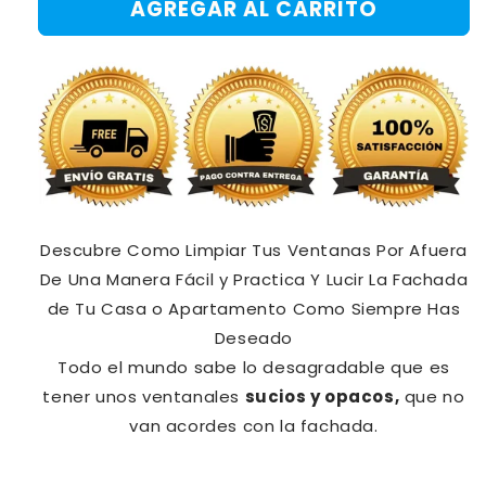
AGREGAR AL CARRITO
LIMPIADOR
LIMPIADOR
DE
DE
VIDRIOS
VIDRIOS
MAGICO
MAGICO
Descubre Como Limpiar Tus Ventanas Por Afuera
De Una Manera Fácil y Practica Y Lucir La Fachada
de Tu Casa o Apartamento Como Siempre Has
Deseado
Todo el mundo sabe lo desagradable que es
tener unos ventanales
sucios y opacos,
que no
van acordes con la fachada.