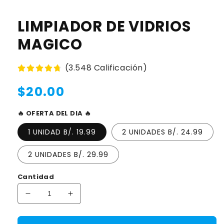
LIMPIADOR DE VIDRIOS
MAGICO
(3.548 Calificación)
Precio
$20.00
habitual
🔥 OFERTA DEL DIA 🔥
1 UNIDAD B/. 19.99
2 UNIDADES B/. 24.99
2 UNIDADES B/. 29.99
Cantidad
Reducir
Aumentar
cantidad
cantidad
para
para